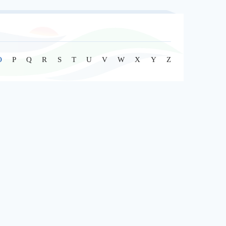
O
P
Q
R
S
T
U
V
W
X
Y
Z