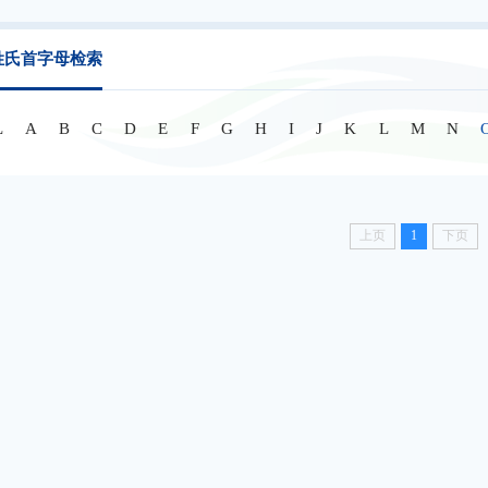
姓氏首字母检索
L
A
B
C
D
E
F
G
H
I
J
K
L
M
N
上页
1
下页