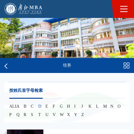
培养
按姓氏首字母检索
ALL
A
B
C
D
E
F
G
H
I
J
K
L
M
N
O
P
Q
R
S
T
U
V
W
X
Y
Z